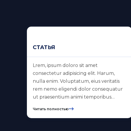
СТАТЬЯ
Lrem, ipsum doloro sit amet
consectetur adipisicing elit. Harum,
nulla enim. Voluptatum, eius veritatis
rem nemo eligendi dolor consequatur
ut praesentium animi temporibus
voluptates distinctio earum veniam
Читать полностью
repudiandae sapiente a.